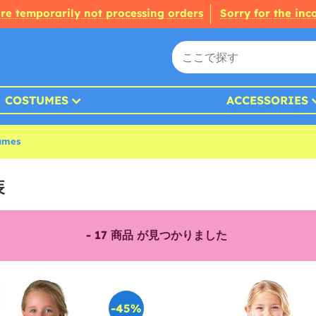
re temporarily not processing orders
Sorry for the in
COSTUMES
ACCESSORIES
tumes
装
-
17
商品 が見つかりました
-45%