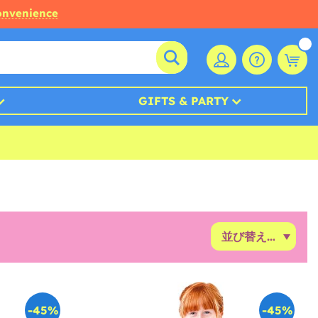
convenience
GIFTS & PARTY
-45%
-45%