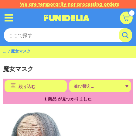
We are temporarily not processing orders
...
魔女マスク
魔女マスク
絞り込む
1
商品 が見つかりました