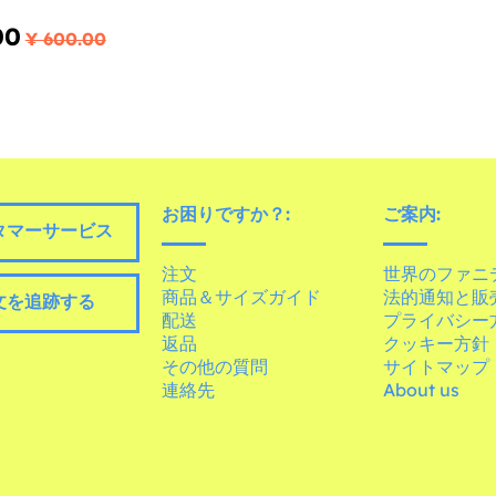
00
¥ 600.00
お困りですか？:
ご案内:
タマーサービス
注文
世界のファニ
商品＆サイズガイド
法的通知と販
文を追跡する
配送
プライバシー
返品
クッキー方針
その他の質問
サイトマップ
連絡先
About us