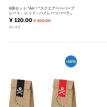
6個セット "Arr！"スクエアペーパープ
レート、レッド - パイレーツパーティ
ー
¥ 120.00
¥ 300.00
あります
-65%