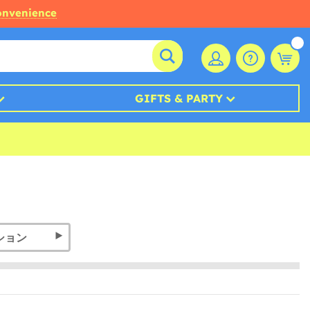
convenience
GIFTS & PARTY
ション