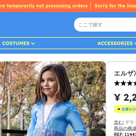
re temporarily not processing orders
Sorry for the in
COSTUMES
ACCESSORIES
エルザ
¥ 2,
在庫が少
含む:
デラ
商品の構成
REF: 1144