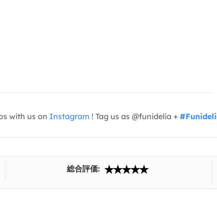
os with us on
Instagram
! Tag us as @funidelia +
#Funidel
総合評価: