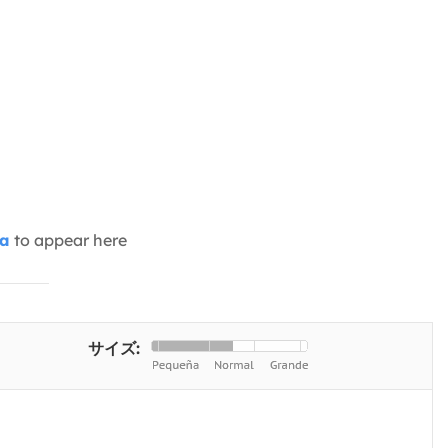
ia
to appear here
サイズ: