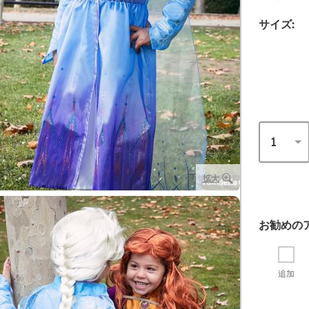
サイズ:
拡大
お勧めの
追加