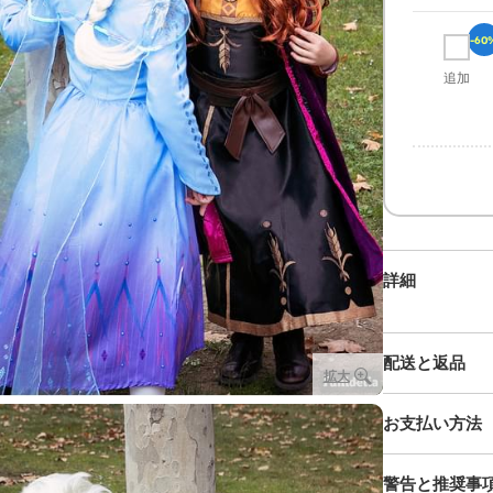
-60
追加
詳細
配送と返品
拡大
お支払い方法
警告と推奨事