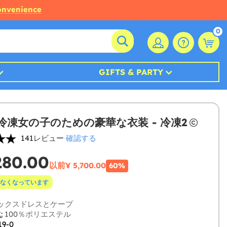
convenience
0
GIFTS & PARTY
冷凍女の子のための豪華な衣装 - 冷凍2
141レビュー
確認する
280.00
以前
¥ 5,700.00
60%
なくなっています
ックスドレスとケープ
:
100％ポリエステル
19-0