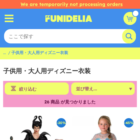
We are temporarily not processing orders
...
子供用・大人用ディズニー衣装
子供用・大人用ディズニー衣装
絞り込む
26
商品 が見つかりました
-20%
-45%