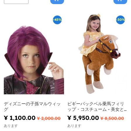
-45%
-30%
ディズニーの子孫マルウィッ
ピギーバックベル乗馬フィリ
グ
ップ・コスチューム - 美女と
野獣
¥ 1,100.00
¥ 5,950.00
¥ 2,000.00
¥ 8,500.00
あります
あります