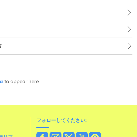
項
ia
to appear here
フォローしてください:
デリア