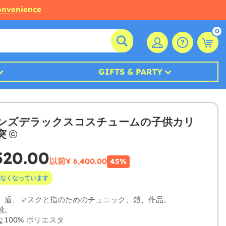
convenience
0
GIFTS & PARTY
ンズデラックスコスチュームの子供カリ
突
520.00
以前
¥ 6,400.00
45%
なくなっています
、盾、マスクと指のためのチュニック、鎧、作品。
靴。
:
100% ポリエスタ