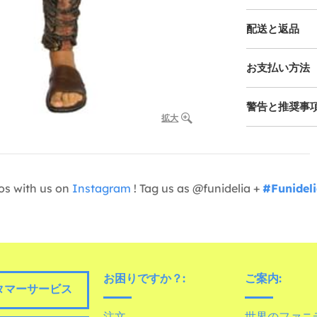
配送と返品
お支払い方法
警告と推奨事
拡大
os with us on
Instagram
! Tag us as @funidelia +
#Funidel
お困りですか？:
ご案内:
タマーサービス
注文
世界のファニ