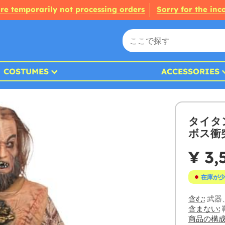
re temporarily not processing orders
Sorry for the in
COSTUMES
ACCESSORIES
タイタ
ボス衝
¥ 3,
在庫が少
含む:
武器
含まない:
商品の構成