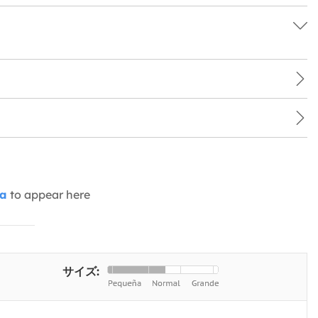
ia
to appear here
サイズ: