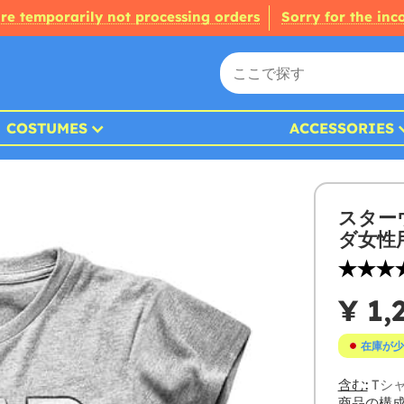
re temporarily not processing orders
Sorry for the in
COSTUMES
ACCESSORIES
スター
ダ女性
¥ 1,
在庫が少
含む:
Tシ
商品の構成