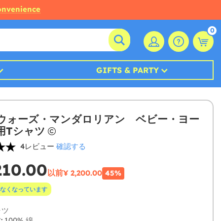
convenience
0
GIFTS & PARTY
ウォーズ・マンダロリアン ベビー・ヨー
用Tシャツ
4レビュー
確認する
210.00
以前
¥ 2,200.00
45%
なくなっています
ャツ
:
100% 綿