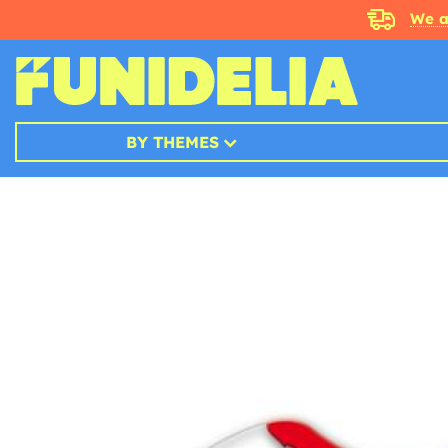
We a
BY THEMES