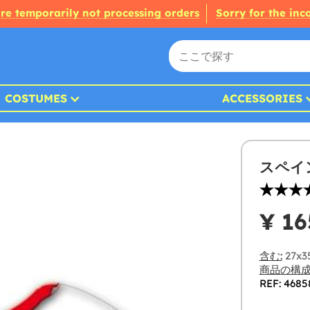
re temporarily not processing orders
Sorry for the in
COSTUMES
ACCESSORIES
スペイ
¥ 16
含む:
27x
商品の構成
REF: 4685