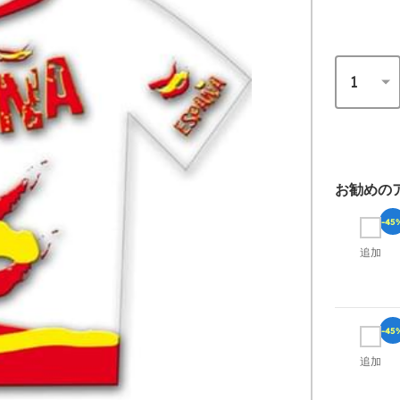
お勧めの
-45
追加
-45
追加