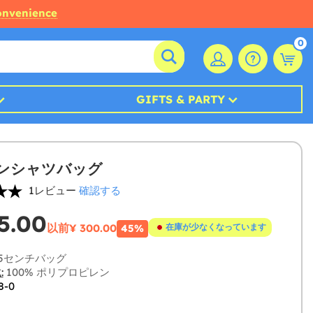
convenience
0
GIFTS & PARTY
ンシャツバッグ
1レビュー
確認する
5.00
以前
¥ 300.00
在庫が少なくなっています
45%
35センチバッグ
:
100% ポリプロピレン
8-0