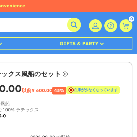
convenience
0
GIFTS & PARTY
テックス風船のセット
0.00
以前
¥ 600.00
在庫が少なくなっています
45%
の風船
:
100% ラテックス
0-0