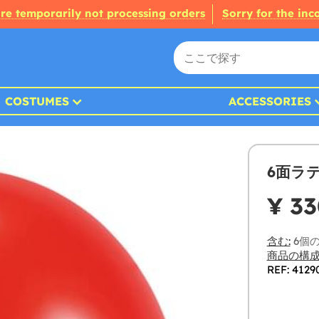
re temporarily not processing orders
Sorry for the in
COSTUMES
ACCESSORIES
6面ラ
¥ 33
含む:
6個
商品の構成
REF: 4129