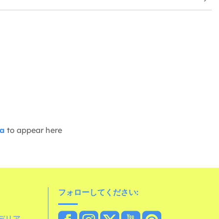
ia
to appear here
フォローしてください:
デリア