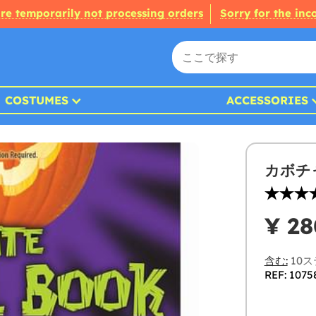
re temporarily not processing orders
Sorry for the in
COSTUMES
ACCESSORIES
カボチ
¥ 28
含む:
10
REF: 1075