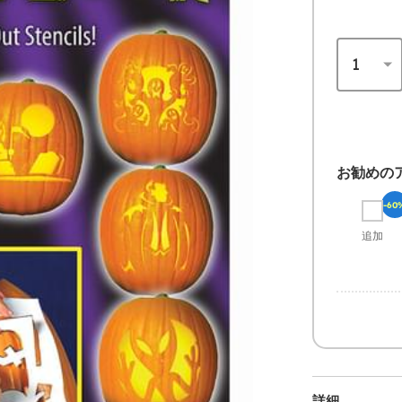
お勧めの
-60
追加
詳細