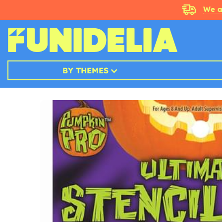
We a
BY THEMES