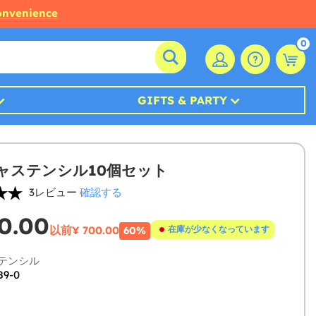
convenience
0
GIFTS & PARTY
ャステンシル10個セット
3レビュー
確認する
0.00
以前
¥ 700.00
在庫が少なくなっています
60%
ステンシル
89-0