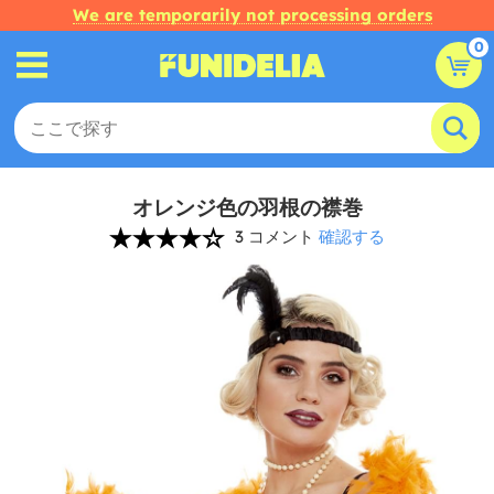
We are temporarily not processing orders
0
オレンジ色の羽根の襟巻
3 コメント
確認する