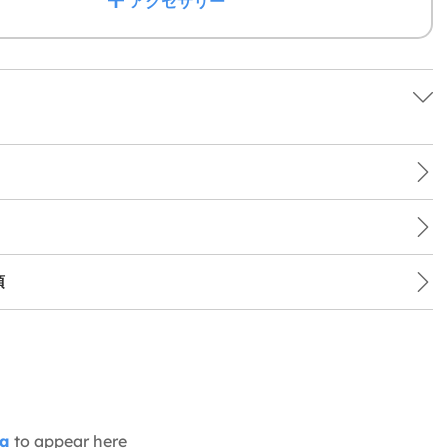
アクセサリー
項
ia
to appear here