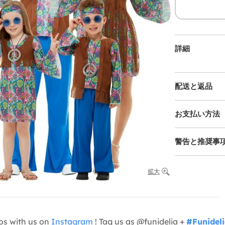
詳細
配送と返品
お支払い方法
警告と推奨事
拡大
os with us on
Instagram
! Tag us as @funidelia +
#Funidel