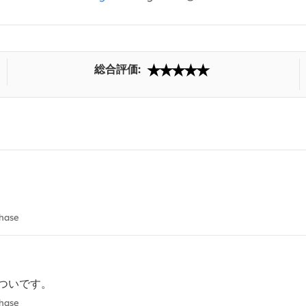
総合評価:
chase
ついです。
chase