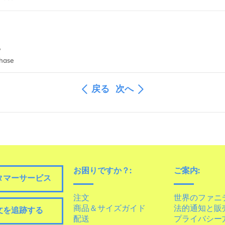
。
chase
戻る
次へ
お困りですか？:
ご案内:
タマーサービス
注文
世界のファニ
商品＆サイズガイド
法的通知と販
文を追跡する
配送
プライバシー