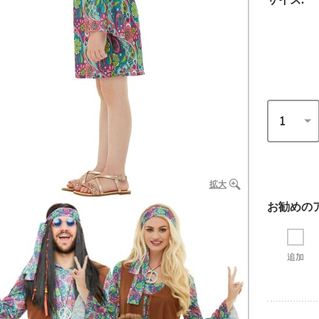
拡大
お勧めの
追加