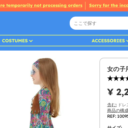
re temporarily not processing orders
Sorry for the in
COSTUMES
ACCESSORIES
女の子
¥ 2,
含む:
ドレ
商品の構成
REF: 1009
サイズ: