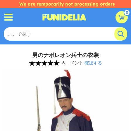
We are temporarily not processing orders
0
男のナポレオン兵士の衣装
6 コメント
確認する