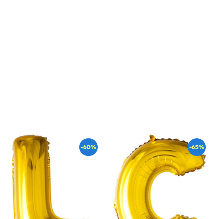
-60%
-65%