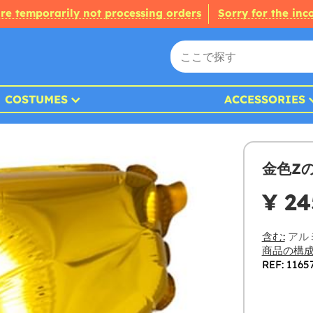
re temporarily not processing orders
Sorry for the in
COSTUMES
ACCESSORIES
金色Z
¥ 24
含む:
アル
商品の構成
REF: 1165