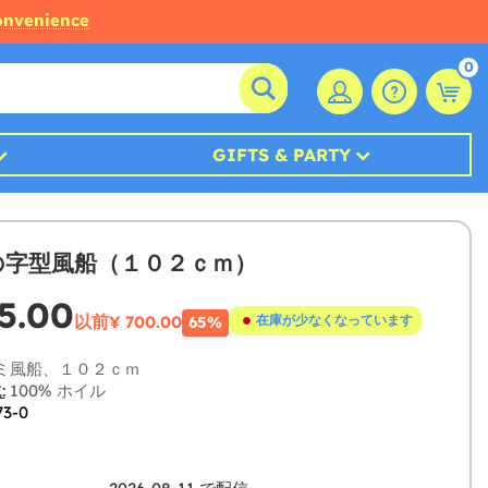
convenience
0
GIFTS & PARTY
の字型風船（１０２ｃｍ）
5.00
以前
¥ 700.00
在庫が少なくなっています
65%
ミ風船、１０２ｃｍ
:
100% ホイル
73-0