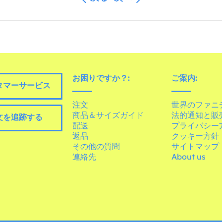
お困りですか？:
ご案内:
タマーサービス
注文
世界のファニ
商品＆サイズガイド
法的通知と販
文を追跡する
配送
プライバシー
返品
クッキー方針
その他の質問
サイトマップ
連絡先
About us