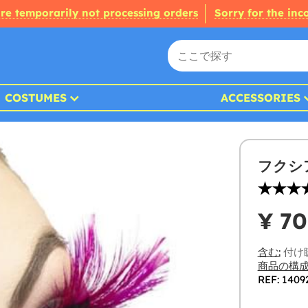
re temporarily not processing orders
Sorry for the in
COSTUMES
ACCESSORIES
フクシ
¥ 70
含む:
付け
商品の構成
REF: 1409