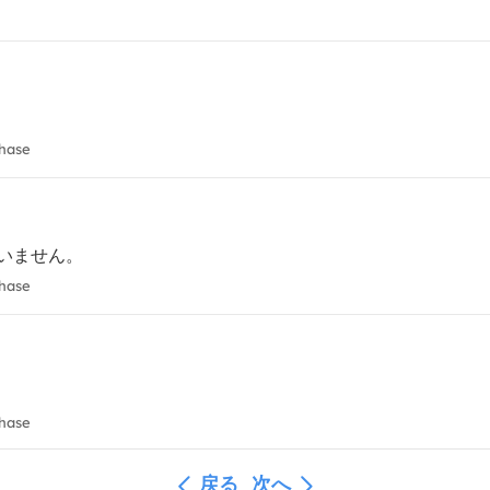
chase
いません。
chase
chase
戻る
次へ