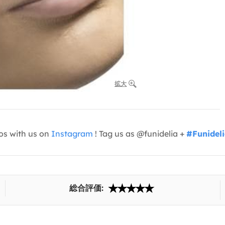
拡大
os with us on
Instagram
! Tag us as @funidelia +
#Funidel
総合評価: