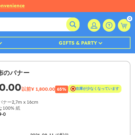
convenience
0
GIFTS & PARTY
布のバナー
0.00
以前
¥ 1,800.00
在庫が少なくなっています
65%
ナー2,7m x 16cm
:
100% 紙
9-0