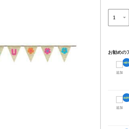
お勧めの
-45
追加
-60
追加