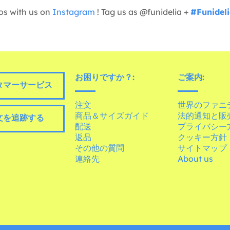
os with us on
Instagram
! Tag us as @funidelia +
#Funidel
お困りですか？:
ご案内:
タマーサービス
注文
世界のファニ
商品＆サイズガイド
法的通知と販
文を追跡する
配送
プライバシー
返品
クッキー方針
その他の質問
サイトマップ
連絡先
About us