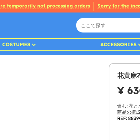
re temporarily not processing orders
Sorry for the in
COSTUMES
ACCESSORIES
花黄麻
¥ 63
含む:
花とバ
商品の構成
REF: 8839