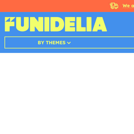
We a
BY THEMES