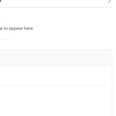
項
ia
to appear here