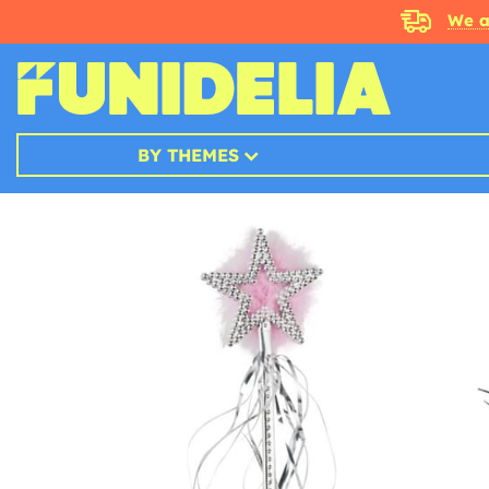
We a
BY THEMES