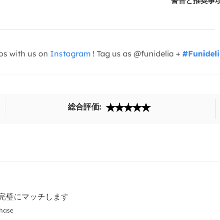
警告と推奨事
os with us on
Instagram
! Tag us as @funidelia +
#Funidel
総合評価:
完璧にマッチします
chase