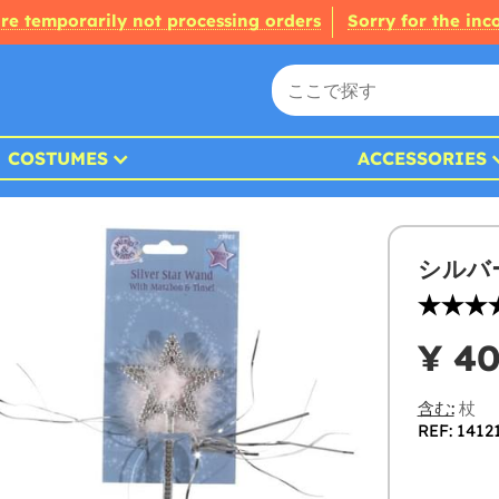
re temporarily not processing orders
Sorry for the in
COSTUMES
ACCESSORIES
シルバ
¥ 4
含む:
杖
REF: 1412