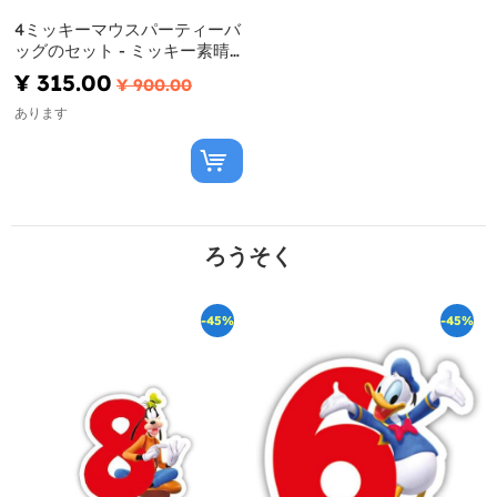
4ミッキーマウスパーティーバ
ッグのセット - ミッキー素晴
らしい
¥ 315.00
¥ 900.00
あります
ろうそく
-45%
-45%