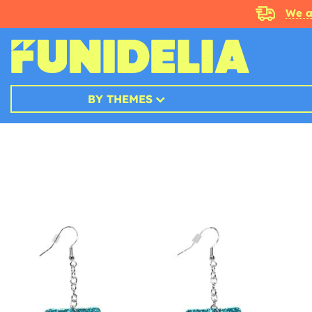
We a
BY THEMES