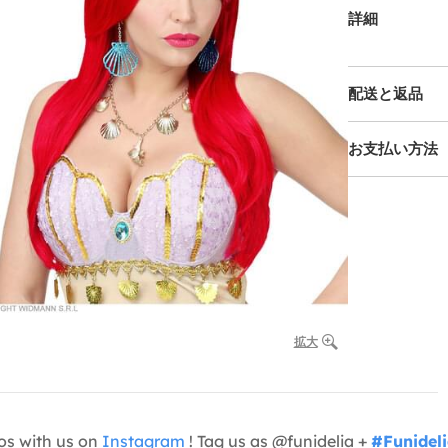
詳細
配送と返品
お支払い方法
拡大
os with us on
Instagram
! Tag us as @funidelia +
#Funidel