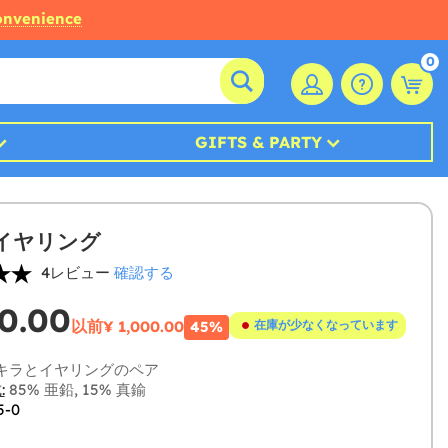
convenience
0
GIFTS & PARTY
イヤリング
4レビュー
確認する
0.00
以前
¥ 1,000.00
在庫が少なくなっています
45%
キラとイヤリングのペア
:
85% 亜鉛, 15% 真鍮
5-0