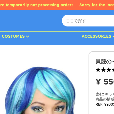
re temporarily not processing orders
Sorry for the in
COSTUMES
ACCESSORIES
貝殻の
¥ 55
含む:
キラ
商品の構成
REF: 9200