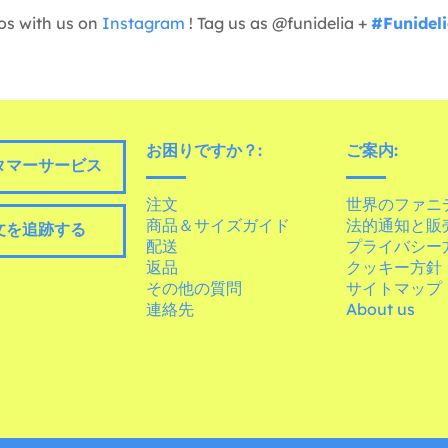
os with us on
Instagram
! Tag us as @funidelia +
#Funidel
お困りですか？:
ご案内:
タマーサービス
注文
世界のファニ
商品＆サイズガイド
法的通知と販
文を追跡する
配送
プライバシー
返品
クッキー方針
その他の質問
サイトマップ
連絡先
About us