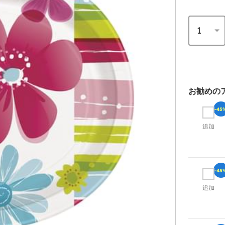
お勧めの
-45
追加
-45
追加