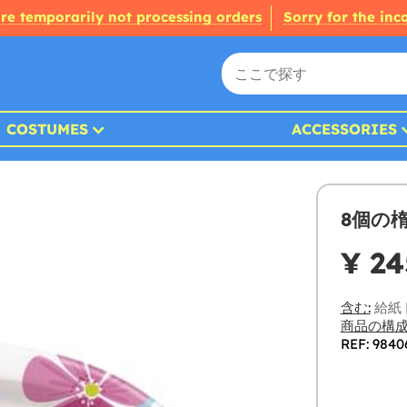
re temporarily not processing orders
Sorry for the in
COSTUMES
ACCESSORIES
8個の
¥ 24
含む:
給紙
商品の構成
REF: 9840