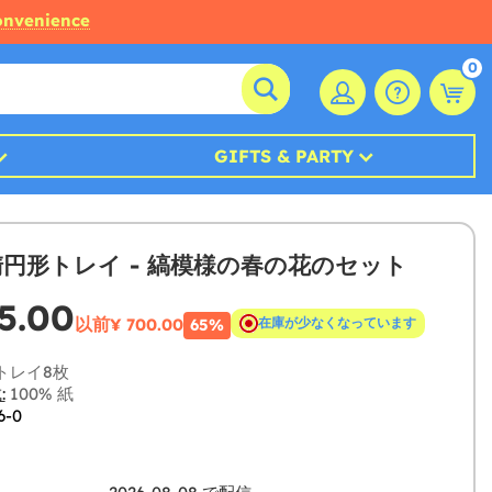
convenience
0
GIFTS & PARTY
楕円形トレイ - 縞模様の春の花のセット
5.00
以前
¥ 700.00
在庫が少なくなっています
65%
トレイ8枚
:
100% 紙
6-0