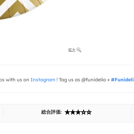
拡大
os with us on
Instagram
! Tag us as @funidelia +
#Funidel
総合評価: