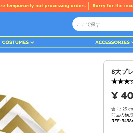
re temporarily not processing orders
Sorry for the in
COSTUMES
ACCESSORIES
8大プ
¥ 4
含む:
23 
商品の構成
REF: 9498